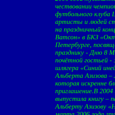
чествовании чемпио
футбольного клуба
артисты и людей ст
на праздничный кон
Ватсон» в БКЗ «Окт
Петербурге, посвя
празднику - Дню 8 
почётной гостьей - 
шлягера «Синий ине
Альберта Азизова –
которая искренне б
приглашение.В 2004 
выпустила книгу – 
Альберту Азизову «Н
марта 2006 года гр