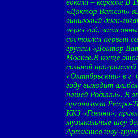
вокала – караоке.В 
«Доктор Ватсон» вы
виниловый диск-гига
через год, записанн
состоялся первый с
группы «Доктор Ват
Москве.В конце этог
сольной программой
«Октябрьский» в г.
году выходит альбо
нашей Родины». В э
организует Ретро-
ККЗ «Гавана», привл
музыкальные шоу де
Артистов шоу-груп