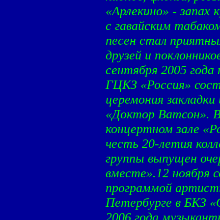
«Арлекино» - запах 
с гавайским табако
песен стал приятным
друзей и поклоннико
сентября 2005 года 
ГЦКЗ «Россия» сос
церемония закладки
«Доктор Ватсон». В
концертном зале «Р
честь 20-летия кол
группы выпущен оче
вместе».12 ноября с
программой артисты
Петербурге в БКЗ «
2006 года музыкант