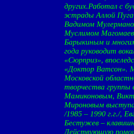
других.Работал с б
эстрады Аллой Пуга
Вадимом Мулермано
Муслимом Магомаев
Барыкиным и многим
года руководит вок
«Сюрприз», впоследс
«Доктор Ватсон».
Московской областн
творчества группы 
Мамиконовым, Викт
Мироновым выступа
/1985 – 1990 г.г./, 
Бестужев – клавиш
Действующую помощь