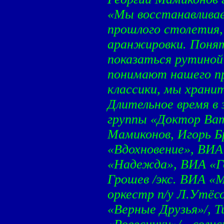
«Мы восстанавливае
прошлого столетия,
аранжировки. Поня
показаться рутиной
понимают нашего пр
классики, мы хранит
Длительное время в 
группы «Доктор Ват
Мамиконов, Игорь Б
«Вдохновение», ВИ
«Надежда», ВИА «Г
Грошев /экс. ВИА «
оркестр п/у Л.Утёс
«Верные Друзья»/, Т