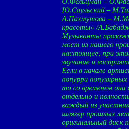
О.Фельцман – О.Фад
Ю.Саульский – М.Тан
А.Пахмутова – М.Ма
красоты» /А.Бабаджа
Музыканты проложи
мост из нашего про
настоящее, при этом
звучание и восприят
Если в начале артис
попурри популярных 
то со временем они 
отдельно и полност
каждый из участнико
шлягер прошлых лет.
оригинальный диск 