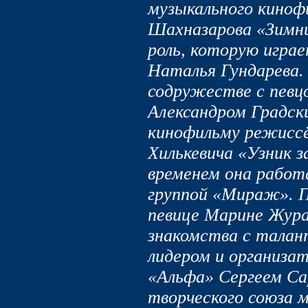
музыкального киноф
Шахназарова «Зимний
роль, которую игра
Наталья Гундарева.
содружестве с певц
Александром Градск
кинофильму режиссё
Хилькевича «Узник з
временем она работ
группой «Мираж». П
певице Марине Жура
знакомства с талан
лидером и организа
«Альфа» Сергеем С
творческого союза