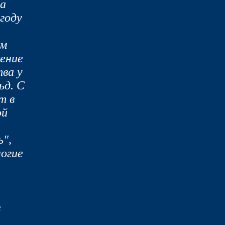
на
году
ом
ение
ва у
ьд. С
т в
ой
ь",
ногие
в