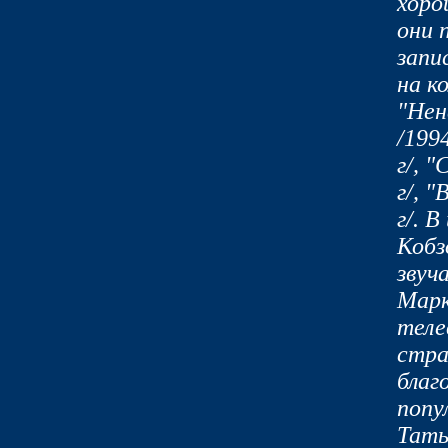
хоро
они 
запи
на к
"Нен
/1994
г/, 
г/, 
г/. 
Кобз
звуч
Марк
теле
стра
благ
попу
Тать