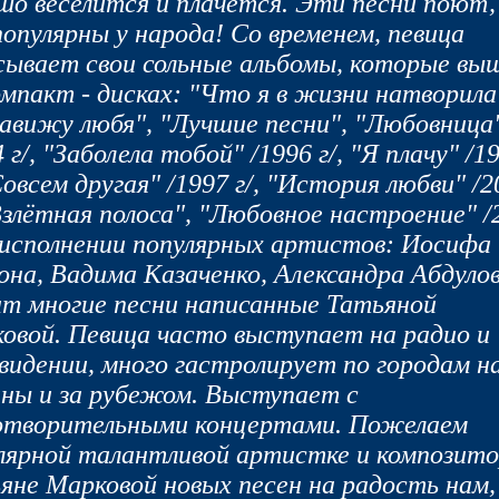
шо веселится и плачется. Эти песни поют,
популярны у народа! Со временем, певица
сывает свои сольные альбомы, которые вы
омпакт - дисках: "Что я в жизни натворила
авижу любя", "Лучшие песни", "Любовница
 г/, "Заболела тобой" /1996 г/, "Я плачу" /1
"Совсем другая" /1997 г/, "История любви" /2
"Взлётная полоса", "Любовное настроение" /
В исполнении популярных артистов: Иосифа
она, Вадима Казаченко, Александра Абдуло
ат многие песни написанные Татьяной
овой. Певица часто выступает на радио и
видении, много гастролирует по городам н
ны и за рубежом. Выступает с
отворительными концертами. Пожелаем
лярной талантливой артистке и композито
яне Марковой новых песен на радость нам,