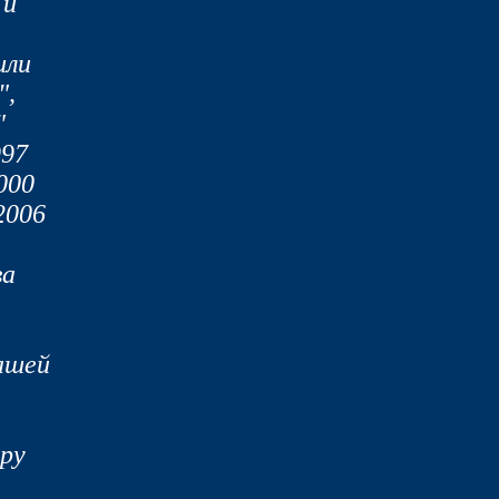
 и
шли
",
"
997
000
2006
ва
ашей
ру