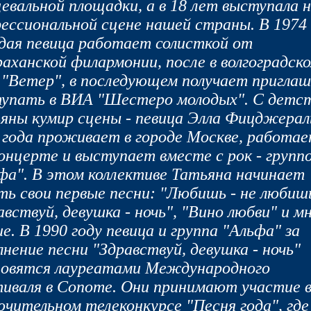
евальной площадки, а в 18 лет выступала 
ессиональной сцене нашей страны. В 1974 
дая певица работает солисткой от
аханской филармонии, после в волгоградск
"Ветер", в последующем получает приглаш
упать в ВИА "Шестеро молодых". С детст
яны кумир сцены - певица Элла Фицджерал
 года проживает в городе Москве, работае
онцерте и выступает вместе с рок - групп
фа". В этом коллективе Татьяна начинает
ть свои первые песни: "Любишь - не любиш
авствуй, девушка - ночь", "Вино любви" и м
ие. В 1990 году певица и группа "Альфа" за
лнение песни "Здравствуй, девушка - ночь"
овятся лауреатами Международного
иваля в Сопоте. Они принимают участие 
ючительном телеконкурсе "Песня года", где