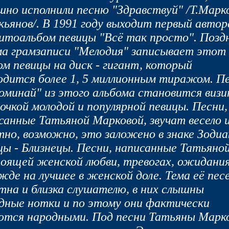
шно исполнили песню "Здравствуй" /Т.Марко
кьянов/. В 1991 году выходит первый автор
итоальбом певицы "Всё так просто". Позд
а грамзаписи "Мелодия" записывает этот
ом певицы на диск - гигант, который
одится более 1, 5 миллионным тиражом. П
оминай" из этого альбома становится виз
очкой молодой и популярной певицы. Песни,
санные Татьяной Марковой, звучат весело 
тно, возможно, это заложено в знаке Зодиа
цы - Близнецы. Песни, написанные Татьяной
оящей женской любви, тревогах, ожидания
жде на лучшее в женской доле. Тема её пес
тна и близка слушателю, в них слышны
дные нотки и по этому они фактически
ются народными. Под песни Татьяны Марк