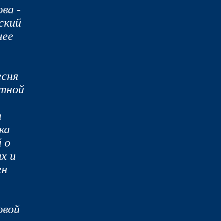
ва -
ский
нее
есня
итной
и
ка
 о
х и
ен
овой