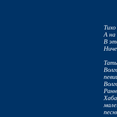
Тихо
А на
В эт
Ниче
Тать
Волг
певи
Волг
Ранн
Хаба
мале
песн