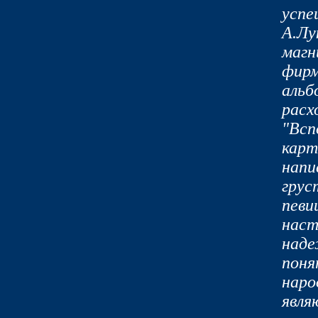
успе
А.Лу
магн
фирм
альб
расх
"Всп
карт
напи
грус
певи
наст
наде
поня
наро
явля