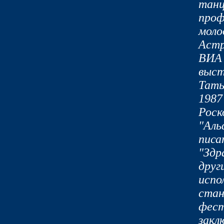
танц
проф
моло
Астр
ВИА 
выст
Тать
1987
Роск
"Аль
писа
"Здр
друг
испо
стан
фест
закл