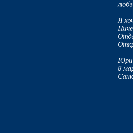
любви
Я хо
Ниче
Отда
Откр
Юри
8 ма
Санк