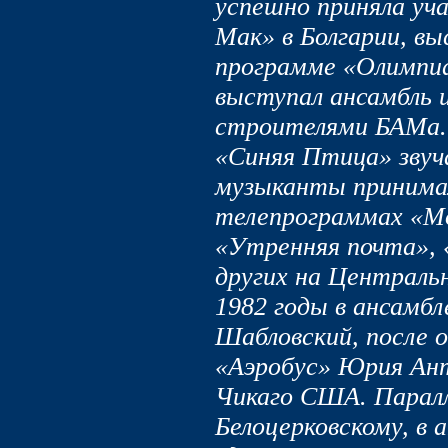
успешно приняла уча
Мак» в Болгарии, вы
программе «Олимпиа
выступал ансамбль 
строителями БАМа. 
«Синяя Птица» звуч
музыканты принимал
телепрограммах «Мо
«Утренняя почта», 
других на Центральн
1982 годы в ансамб
Шабловский, после о
«Аэробус» Юрия Ан
Чикаго США. Паралл
Белоцерковскому, в 