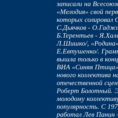
записали на Всесою
«Мелодия» свой перв
которых солировал С
С.Дьячков - О.Гаджи
Б.Терентьев - Я.Хал
Л.Шишко/, «Родина» 
Е.Евтушенко/. Грам
вышла только в конц
ВИА «Синяя Птица»,
нового коллектива н
отечественной сцен
Роберт Болотный. Э
молодому коллективу
популярность. С 197
работал Лев Панин 