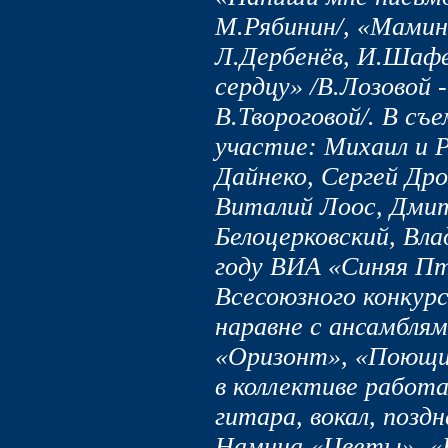
М.Рябинин/, «Мамин
Л.Дербенёв, И.Шафе
сердцу» /В.Лозовой
В.Твороговой/. В съ
участие: Михаил и 
Дайнеко, Сергей Дро
Виталий Лоос, Дмит
Белоцерковский, Вл
году ВИА «Синяя Пт
Всесоюзного конкур
наравне с ансамблям
«Оризонт», «Поющие
в коллективе работа
гитара, вокал, позд
Намина «Цветы», «К