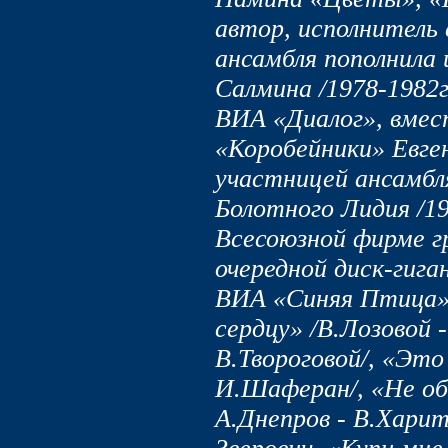
автор, исполнитель 
ансамбля пополнила 
Салмина /1978-1982г
ВИА «Диалог», вме
«Коробейники» Евге
участницей ансамбл
Болотного Лидия /19
Всесоюзной фирме г
очередной диск-гига
ВИА «Синяя Птица» 
сердцу» /В.Лозовой
В.Твороговой/, «Это
И.Шаферан/, «Не об
А.Днепров - В.Харит