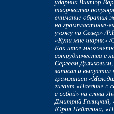
ударник Виктор Варв
творчество популярн
внимание обратил ж
на грампластинке-в
ухожу на Север» /Р.
«Купи мне шарик» /
Как итог многолетн
сотрудничества с л
Сергеем Дьячковым
записал и выпустил
грамзаписи «Мелодия
гигант «Наедине с с
с собой» на слова Л
Дмитрий Галицкий, 
Юрия Цейтлина, «Пе