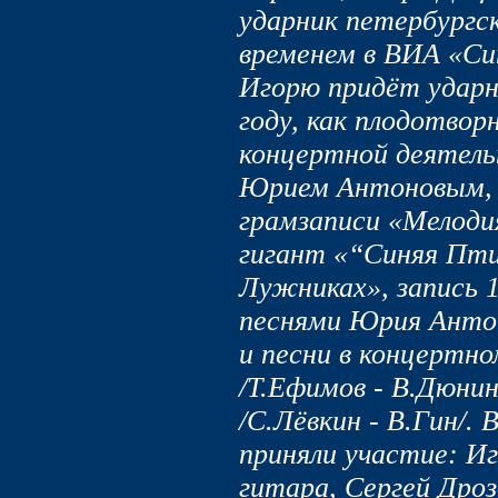
ударник петербургс
временем в ВИА «Си
Игорю придёт ударн
году, как плодотвор
концертной деятель
Юрием Антоновым, 
грамзаписи «Мелоди
гигант «“Синяя Пти
Лужниках», запись 1
песнями Юрия Антон
и песни в концертн
/Т.Ефимов - В.Дюнин
/С.Лёвкин - В.Гин/. 
приняли участие: Иг
гитара, Сергей Дроз