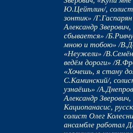
Зверович, «Купи мне
Ю.Цейтлин/, солист
зонтик» /Г.Гаспарян
Александр Зверович,
сбывается» /Б.Ривч
мною и тобою» /В.Д
«Неужели» /В.Семён
ведём дороги» /Я.Фр
«Хочешь, я стану д
С.Каминский/, солис
узнаёшь» /А.Днепров
Александр Зверович,
Кациопанасис, русск
солист Олег Колесни
ансамбле работал Д