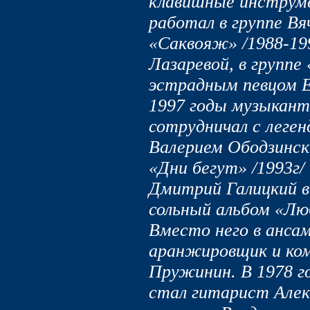
клавишные инструме
работал в группе В
«Саквояж» /1988-199
Лазаревой, в группе
эстрадным певцом Е
1997 годы музыкант
сотрудничал с леге
Валерием Ободзинск
«Дни бегут» /1993г/ 
Дмитрий Галицкий 
сольный альбом «Люб
Вместо него в анса
аранжировщик и ком
Пружинин. В 1978 г
стал гитарист Алек