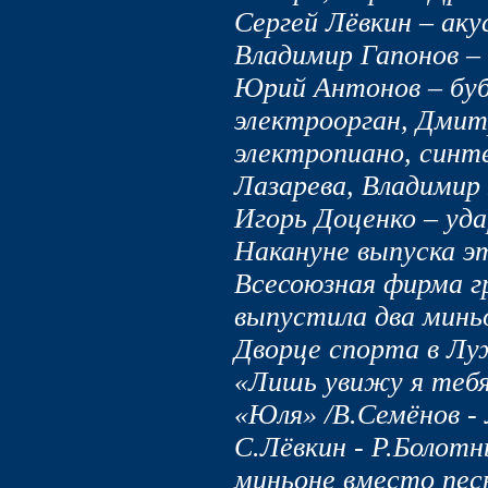
Сергей Лёвкин – аку
Владимир Гапонов –
Юрий Антонов – бубен, стрингс, электропиано, электроорган, Дмитрий Галицкий – стрингс, электропиано, синтезатор, вокал, Светлана Лазарева, Владимир Преображенский – вокал, Игорь Доценко – ударные инструменты. Накануне выпуска этого диска-гиганта Всесоюзная фирма грамзаписи «Мелодия» выпустила два миньона «“Синяя Птица” во Дворце спорта в Лужниках» /1982г/ с песнями: «Лишь увижу я тебя» /С.Дроздов - Р.Болотный/, «Юля» /В.Семёнов - Л.Федин/, «Марья» /С.Лёвкин - Р.Болотный/, только вот на втором миньоне вместо песни «Лишь увижу я тебя» /С.Дроздов-Р.Болотный/ включена была песня «Мы ведём дороги» /Я.Френкель - В.Харитонов/. Также участники ансамбля на концертах исполняли песни на музыку Юрия Антонова: «Жизнь», «Жаль мне, конечно», «Вот, как бывает», солист Леонард Арсланьян /лауреат Всероссийского конкурса патриотической песни в Сочи-82, диплом издательства «Советская Музыка»/ и другие. До выступления на сцене с ВИА «Синяя Птица», Леонард работал в киевском ВИА «Чаривни Гитары», художественный руководитель Борис Волгин и как солист записал на два первых миньона ансамбля песни: «Ганка» /В.Азагян-слова народные/, «Десятый класс» /Б.Монастырский - Ю.Рыбчинский/, «Киянко мила» /А.Екимян - В.Кудрявцев/ и другие. Также многие слушатели помнят в его исполнении песню «Мне теперь всё равно» /А.Шульга - Л.Дербенёв/. В своём сценическом творчестве ансамбль сотрудничал с артистами Михаилом Боярским, Людмилой Сенчиной и другими. Очередная моя встреча с творчеством легендарного ансамбля состоялась в ленинградском ДК Газа. На концерте прозвучали песни из альбома «Моя любовь жива», и которые впоследствии войдут в альбомы «Осенний этюд» и «Подземный переход». С 1984 года в ансамбле по 1985 год работал певец Николай Парфенюк /экс-группа «Золотая Середина»/, который записал песню «Не уходи» /Р.Болотный-В.Дюнин/, в последствии перешедший в группу «Аракс». В 1985 году ВИА «Синяя Птица» участвует в XII Международном фестивале молодёжи и студентов в Москве. В середине 80-х годов в ВИА «Синяя Птица» работал и ленинградский композитор Сергей Касторский – клавишные инструменты, который записал в ансамбле свою песню «Ты сказала “Нет”» на слова поэта Михаила Рябинина. В 1986 году музыканты принимали участие в фестивале «Рок в борьбе за мир», который состоялся в городе Соколово в Чехословакии. В этом году на Всесоюзной фирме грамзаписи «Мелодия» вышел диск-гигант «Осенний этюд» ВИА «Синяя Птица» с песнями: «Ушло наше лето /Р.Болотный - Л.Федин/, солист Дмитрий Галицкий, «Не уходи» /М.Болотный - В.Дюнин/, солист Николай Парфенюк, «Твой сон» /Р.Болотный - И.Лазаревский/, солист Дмитрий Галицкий, «И вас прошу об этом» /С.Дроздов - С.Осиашвили/, солист Сергей Дроздов, «Что же ты молчишь» /И.Крутой - А.Жигарев, С.Алиханов/, солисты Светлана Лазарева и Сергей Лёвкин, «Мальчик с одуванчиками» /С.Дроздов, Д.Галицкий - С.Осиашвили/, «Со скоростью света» /Т.Ефимов - Д.Усманов/, «День, как день» /М.Болотный - О.Жуков/, «Осенний этюд» /С.Левкин - Р.Болотный/, солистка Ирина Отиева, «Листопад» /Д.Галицкий - С.Капутикян, перевод Е.Николаевской/, солист Дмитрий Галицкий. Отмечу, что эстрадная певица Ирина Отиева специально была приглашена только на запись песни «Осенний этюд» Дмитрием Галицким. В это время ансамбль пополняется новым солистом Валерием Ющенко. В 1987 году ансамбль «Синяя Птица» участник фестиваля Советско-Индийской дружбы. Всё время своего творчества на эстраде коллектив много выступает перед своим зрителем. Их гастрольный тур пролегал через многие города Советского Союза, Афганистана, Африки, Индии, Вьетнама, Лаоса, Кампучии и других. Ежегодно ВИА «Синяя Птица» в преддверии Нового Года давал свои праздничные концерты перед москвичами в ГКЗ «Россия» и Лужниках. Всесоюзная фирма грамзаписи «Мелодия» выпускает очередной диск-гигант «Подземный переход». С 1988 года в ансамбле работал солист Евгений Воинов, записавший альбом «Здравствуй и прощай». По 1991 год включительно участником ансамбля был Валентин Барков – бас-гитара, вокал. В 1988 году на Всесоюзной фирме грамзаписи «Мелодия» ВИА «Синяя Птица» записала свой последний виниловый диск-гигант «Белый причал». Но на этом дискография легендарного коллектива не закончилась. В 1995 году свет увидели многие песни, записанные на компакт-диски, куда вошли и песни ранее неизданные на виниле. В э