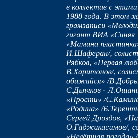
в коллектив с этим
1988 года. В этом 
грамзаписи «Мелоди
гигант ВИА «Синяя 
«Мамина пластинка» 
И.Шаферан/, солист
Рябков, «Первая люб
В.Харитонов/, соли
обижайся» /В.Добры
С.Дьячков - Л.Ошани
«Прости» /С.Каминс
«Родина» /Б.Теренть
Сергей Дроздов, «На
О.Гаджикасимов/, с
«Нелётная погода» /