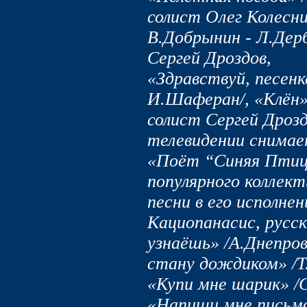
солист Олег Колесни
В.Добрынин - Л.Дер
Сергей Дроздов,
«Здравствуй, песенк
И.Шаферан/, «Клён»
солист Сергей Дроз
телевидении снима
«Поёт “Синяя Птиц
популярного коллект
песни в его исполне
Кациопанасис, русск
узнаёшь» /А.Днепров
стану дождиком» /Т
«Купи мне шарик» /
«Напиши мне письмо