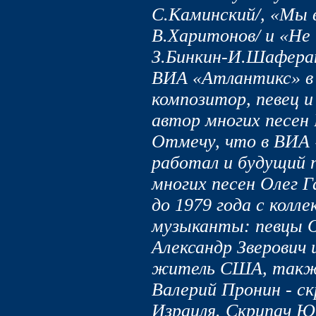
С.Каминский/, «Мы в
В.Харитонов/ и «Не 
З.Бинкин-И.Шаферан
ВИА «Атлантикс» в 
композитор, певец и
автор многих песен
Отмечу, что в ВИА 
работал и будущий 
многих песен Олег Г
до 1979 года с колл
музыканты: певцы О
Александр Зверович 
житель США, также
Валерий Пронин - с
Израиля. Скрипач Ю