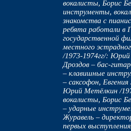
вокалисты, Борис Б
инструменты, вокал
знакомства с пиан
ребята работали в 
государственной ф
местного эстрадног
/1973-1974гг/: Юрий
Дроздов – бас-гитар
– клавишные инстр
– саксофон, Евгения 
Юрий Метёлкин /197
вокалисты, Борис Бе
– ударные инструме
Журавель – директор
первых выступлениях