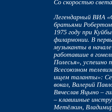
Со скоростью свет
Легендарный ВИА «
братьями Робертом
1975 году при Куйб
филармонии. В перв
музыканты в начале 
работавшие в гомел
Полесья», успешно 
Всесоюзном телевиз
ищем таланты»: Сер
вокал, Валерий Павло
Вячеслав Яцыно – ги
– клавишные инстру
Метёлкин, Владимир