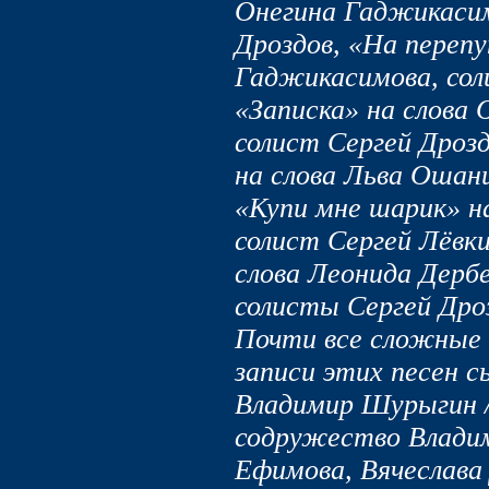
Онегина Гаджикасим
Дроздов, «На перепу
Гаджикасимова, сол
«Записка» на слова
солист Сергей Дрозд
на слова Льва Ошани
«Купи мне шарик» н
солист Сергей Лёвк
слова Леонида Дерб
солисты Сергей Дро
Почти все сложные
записи этих песен 
Владимир Шурыгин /
содружество Владим
Ефимова, Вячеслава